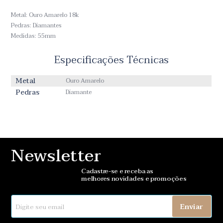
Metal: Ouro Amarelo 18k
Pedras: Diamantes
Medidas: 55mm
Especificações Técnicas
Metal
Ouro Amarelo
Pedras
Diamante
Newsletter
Cadastre-se e receba as
melhores novidades e promoções
Enviar