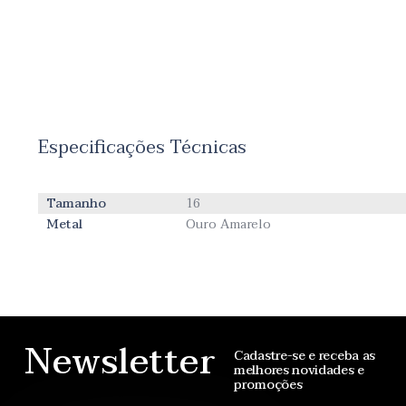
Especificações Técnicas
Tamanho
16
Metal
Ouro Amarelo
Newsletter
Cadastre-se e receba as
melhores novidades e
promoções