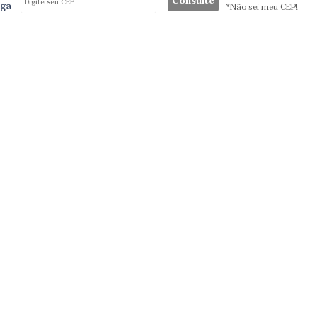
Consulte
ega
*Não sei meu CEP!