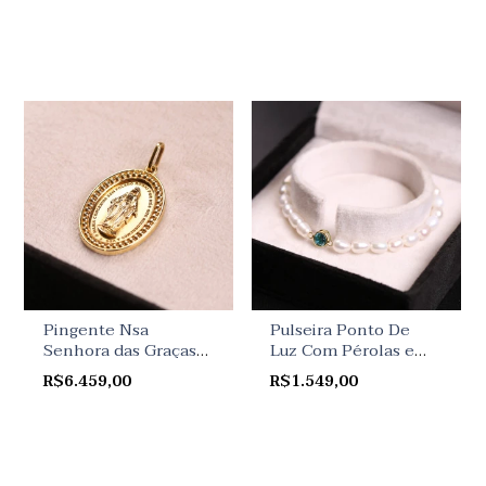
Pingente Nsa
Pulseira Ponto De
Senhora das Graças
Luz Com Pérolas e
Em Ouro Amarelo
Jade Azul Em Ouro
R$6.459,00
R$1.549,00
Amarelo