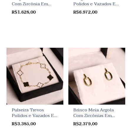
Com Zircônia Em
Polidos e Vazados Em
Ouro Amarelo
Ouro Amarelo
R$1.628,00
R$6.972,00
Pulseira Trevos
Brinco Meia Argola
Polidos e Vazados Em
Com Zircônias Em
Ouro Amarelo
Ouro Amarelo
R$3.385,00
R$2.379,00