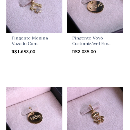
Pingente Menina
Pingente Vovó
Vazado Com
Customizável Em
Diamantes Em Ouro
Ouro Amarelo
R$1.683,00
R$2.038,00
Amarelo