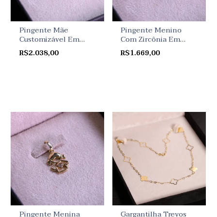
Pingente Mãe
Pingente Menino
Customizável Em
Com Zircônia Em
Ouro Amarelo
Ouro Amarelo
R$2.038,00
R$1.669,00
Pingente Menina
Gargantilha Trevos